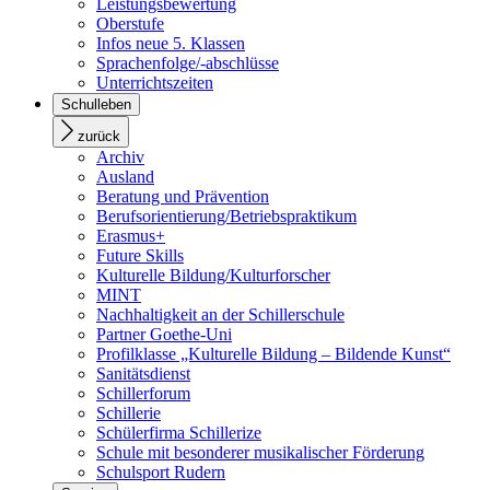
Leistungsbewertung
Oberstufe
Infos neue 5. Klassen
Sprachenfolge/-abschlüsse
Unterrichtszeiten
Schulleben
zurück
Archiv
Ausland
Beratung und Prävention
Berufsorientierung/Betriebspraktikum
Erasmus+
Future Skills
Kulturelle Bildung/Kulturforscher
MINT
Nachhaltigkeit an der Schillerschule
Partner Goethe-Uni
Profilklasse „Kulturelle Bildung – Bildende Kunst“
Sanitätsdienst
Schillerforum
Schillerie
Schülerfirma Schillerize
Schule mit besonderer musikalischer Förderung
Schulsport Rudern