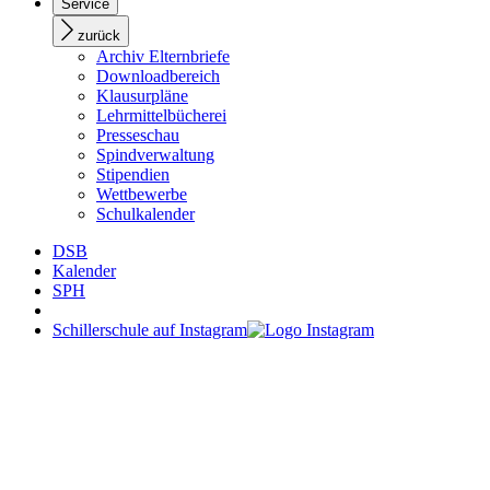
Service
zurück
Archiv Elternbriefe
Downloadbereich
Klausurpläne
Lehrmittelbücherei
Presseschau
Spindverwaltung
Stipendien
Wettbewerbe
Schulkalender
DSB
Kalender
SPH
Schillerschule auf Instagram