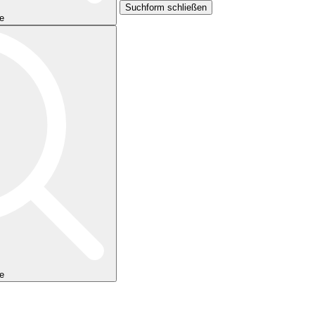
Suchform schließen
e
e