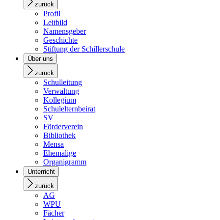
zurück
Profil
Leitbild
Namensgeber
Geschichte
Stiftung der Schillerschule
Über uns
zurück
Schulleitung
Verwaltung
Kollegium
Schulelternbeirat
SV
Förderverein
Bibliothek
Mensa
Ehemalige
Organigramm
Unterricht
zurück
AG
WPU
Fächer